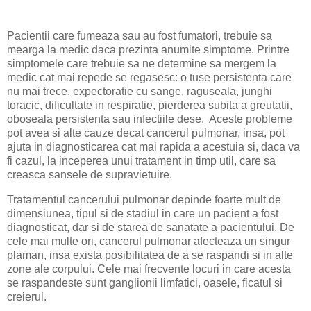
Pacientii care fumeaza sau au fost fumatori, trebuie sa
mearga la medic daca prezinta anumite simptome. Printre
simptomele care trebuie sa ne determine sa mergem la
medic cat mai repede se regasesc: o tuse persistenta care
nu mai trece, expectoratie cu sange, raguseala, junghi
toracic, dificultate in respiratie, pierderea subita a greutatii,
oboseala persistenta sau infectiile dese.
Aceste probleme
pot avea si alte cauze decat cancerul pulmonar, insa, pot
ajuta in diagnosticarea cat mai rapida a acestuia si, daca va
fi cazul, la inceperea unui tratament in timp util, care sa
creasca sansele de supravietuire.
Tratamentul cancerului pulmonar depinde foarte mult de
dimensiunea, tipul si de stadiul in care un pacient a fost
diagnosticat, dar si de starea de sanatate a pacientului. De
cele mai multe ori, cancerul pulmonar afecteaza un singur
plaman, insa exista posibilitatea de a se raspandi si in alte
zone ale corpului. Cele mai frecvente locuri in care acesta
se raspandeste sunt ganglionii limfatici, oasele, ficatul si
creierul.