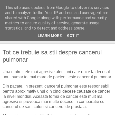
This site uses cookies from Google to deliver its services
stiri si gânduri sociale
and to analyze traffic. Your IP address and user-agent are
shared with Google along with performance and security
aleatoare..
metrics to ensure quality of service, generate usage
statistics, and to detect and address abuse.
LEARN MORE
GOT IT
▼
Tot ce trebuie sa stii despre cancerul
pulmonar
Una dintre cele mai agresive afectiuni care duce la decesul
unui numar tot mai mare de pacienti este cancerul pulmonar.
Din pacate, in prezent, cancerul pulmonar este responsabil
pentru aproximativ unul din cinci decese cauzate de cancer
la nivel mondial. Aceasta forma de cancer este mult mai
agresiva si provoaca mai multe decese in comparatie cu
cancerul de san, colon si cancerul de prostata.