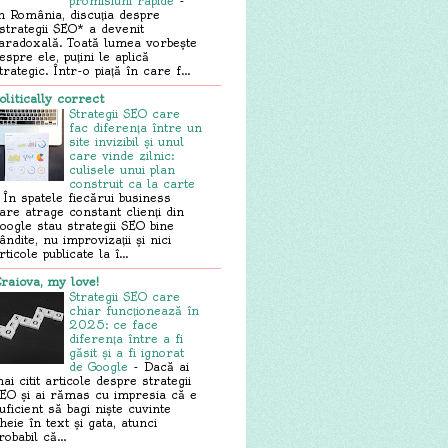
promisiuni rapide
-
n România, discuția despre
strategii SEO* a devenit
aradoxală. Toată lumea vorbește
espre ele, puțini le aplică
trategic. Într-o piață în care f...
olitically correct
Strategii SEO care
fac diferența între un
site invizibil și unul
care vinde zilnic:
culisele unui plan
construit ca la carte
-
În spatele fiecărui business
are atrage constant clienți din
oogle stau strategii SEO bine
ândite, nu improvizații și nici
rticole publicate la î...
raiova, my love!
Strategii SEO care
chiar funcționează în
2025: ce face
diferența între a fi
găsit și a fi ignorat
de Google
-
Dacă ai
ai citit articole despre strategii
EO și ai rămas cu impresia că e
uficient să bagi niște cuvinte
heie în text și gata, atunci
robabil că...