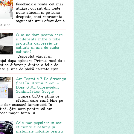
Feedback e poate cel mai
utilizat cuvant din toate
noile afaceri si pe buna
dreptate, caci reprezinta
siguranta unui efect dorit.
a e v...
Cum ne dam seama care
e diferenta intre o folie
protectie caroserie de
calitate si una de slaba
calitate?
Aspectul vizual si
sajul dupa aplicare Primul mod de a
tifica diferența dintre o folie de
ate și una de slabă calitate este...
Am Testat 47 De Strategii
SEO În Ultimii 3 Ani —
Doar 8 Au Supraviețuit
Schimbărilor Google
Lumea SEO e plină de
sfaturi care sună bine pe
ie dar eșuează lamentabil în
tică. Știu asta pentru că am
rcat majoritatea. A...
Cele mai populare și mai
eficiente substanțe și
materiale folosite pentru