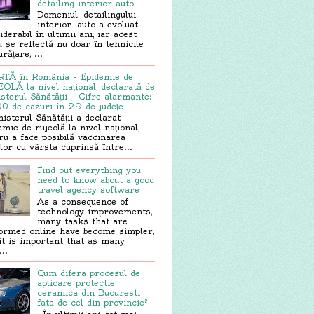
detailing interior auto
Domeniul detailingului
interior auto a evoluat
iderabil în ultimii ani, iar acest
u se reflectă nu doar în tehnicile
rățare, ...
TĂ în România - Epidemie de
OLĂ la nivel național, declarată de
sterul Sănătății - Cifre alarmante:
0 de cazuri în 29 de județe
sterul Sănătății a declarat
emie de rujeolă la nivel național,
ru a face posibilă vaccinarea
ilor cu vârsta cuprinsă între...
Find out everything you
need to know about a good
travel agency software
As a consequence of
technology improvements,
many tasks that are
ormed online have become simpler,
it is important that as many
..
Cum difera procesul de
aplicare protectie
ceramica din Bucuresti
fata de cel din provincie?