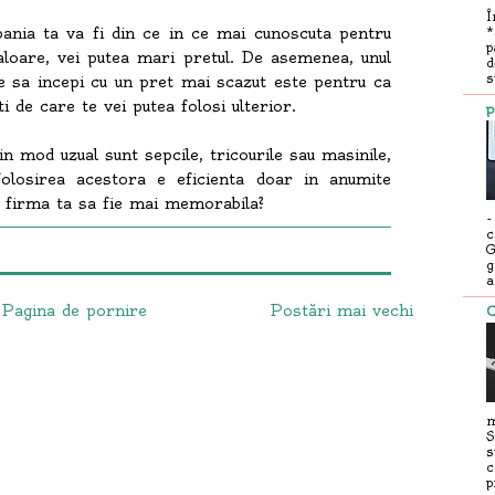
Î
nia ta va fi din ce in ce mai cunoscuta pentru
*
p
valoare, vei putea mari pretul. De asemenea, unul
d
s
e sa incepi cu un pret mai scazut este pentru ca
ti de care te vei putea folosi ulterior.
p
in mod uzual sunt sepcile, tricourile sau masinile,
folosirea acestora e eficienta doar in anumite
e firma ta sa fie mai memorabila?
c
G
g
a
Pagina de pornire
Postări mai vechi
C
m
S
s
c
p