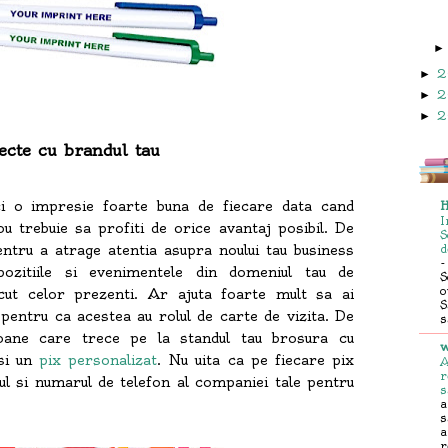
2
►
2
►
2
►
ecte cu brandul tau
ci o impresie foarte buna de fiecare data cand
H
I
nou trebuie sa profiti de orice avantaj posibil. De
S
ntru a atrage atentia asupra noului tau business
d
ozitiile si evenimentele din domeniul tau de
S
o
scut celor prezenti. Ar ajuta foarte mult sa ai
S
pentru ca acestea au rolul de carte de vizita. De
s
oane care trece pe la standul tau brosura cu
w
 si un
pix personalizat
. Nu uita ca pe fiecare pix
A
r
-ul si numarul de telefon al companiei tale pentru
s
a
s
a
r