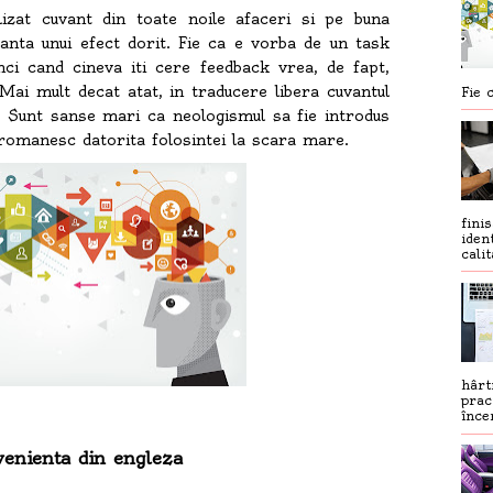
izat cuvant din toate noile afaceri si pe buna
ranta unui efect dorit. Fie ca e vorba de un task
unci cand cineva iti cere feedback vrea, de fapt,
 Mai mult decat atat, in traducere libera cuvantul
Fie c
 Sunt sanse mari ca neologismul sa fie introdus
romanesc datorita folosintei la scara mare.
fini
iden
calit
hârt
prac
înce
enienta din engleza