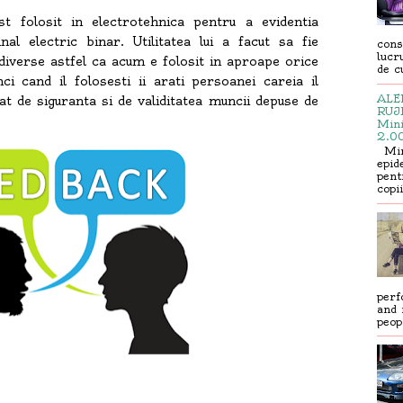
st folosit in electrotehnica pentru a evidentia
al electric binar. Utilitatea lui a facut sa fie
cons
lucr
i diverse astfel ca acum e folosit in aproape orice
de cu
ci cand il folosesti ii arati persoanei careia il
ALER
sat de siguranta si de validitatea muncii depuse de
RUJE
Mini
2.00
Mini
epid
pent
copi
perf
and 
peop.