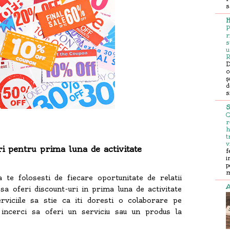
s
H
P
r
s
u
R
D
c
ș
d
s
S
C
r
h
t
v
i pentru prima luna de activitate
f
i
p
m
a te folosesti de fiecare oportunitate de relatii
A
sa oferi discount-uri in prima luna de activitate
rviciile sa stie ca iti doresti o colaborare pe
incerci sa oferi un serviciu sau un produs la