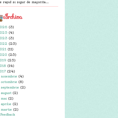
e rapid si sigur de majorita...
Archiva
026
(3)
025
(4)
023
(3)
022
(23)
021
(11)
020
(23)
019
(25)
018
(14)
017
(24)
noiembrie
(4)
►
octombrie
(8)
►
septembrie
(2)
►
august
(2)
►
mai
(2)
►
aprilie
(2)
►
martie
(2)
▼
Feedback