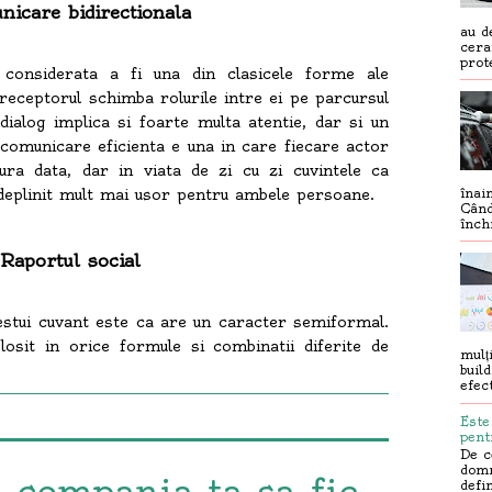
icare bidirectionala
au d
cera
prot
 considerata a fi una din clasicele forme ale
i receptorul schimba rolurile intre ei pe parcursul
dialog implica si foarte multa atentie, dar si un
comunicare eficienta e una in care fiecare actor
ra data, dar in viata de zi cu zi cuvintele ca
ndeplinit mult mai usor pentru ambele persoane.
înai
Când
înch
Raportul social
cestui cuvant este ca are un caracter semiformal.
osit in orice formule si combinatii diferite de
mulț
build
efec
Este
pent
De c
domn
 compania ta sa fie
defi