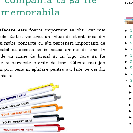
scap
 memorabila
afacere este foarte important sa obtii cat mai
2
►
de. Astfel vei avea un influx de clienti inca din
2
►
ai multe contacte cu alti parteneri importanti de
2
►
2
babil ca acestia sa isi aduca aminte de tine. In
►
2
►
 de un nume de brand si un logo care sa fie
2
►
e si serviciile oferite de tine. Citeste mai jos
2
►
i poti pune in aplicare pentru a-i face pe cei din
2
►
nia ta.
2
▼