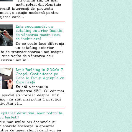
În ultimii ani, tot mai
mulți șoferi din România
evenit interesați de protectie
mica , o soluție modernă pentru
ejarea caro...
Este recomandat un
detailing exterior înainte
de vânzarea mașinii sau
de închiriere?
De ce poate face diferența
un detailing exterior
nte de tranzacționarea unei mașini
 vine vorba de vânzarea sau
irierea unei m...
Link Building în 2026: 7
Greșeli Costisitoare pe
Care le Fac și Agențiile cu
Experiență
Există o ironie în
industria SEO. Cu cât mai
i specialiști vorbesc despre link
ing , cu atât mai puțini îl practică
tiv. Am vă...
 epilarea definitiva laser potrivita
ru barbati?
ele mai multe ori doamnele si
isoarele apeleaza la epilarile
nitive cu laser atunci cand vor sa