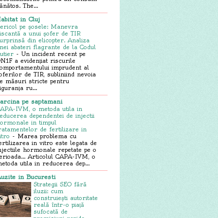
ănătos. The...
abitat in Cluj
ericol pe șosele: Manevra
iscantă a unui șofer de TIR
urprinsă din elicopter. Analiza
nei abateri flagrante de la Codul
utier
-
Un incident recent pe
N1F a evidențiat riscurile
omportamentului imprudent al
oferilor de TIR, subliniind nevoia
e măsuri stricte pentru
iguranța ru...
arcina pe saptamani
APA-IVM, o metoda utila in
educerea dependentei de injectii
ormonale in timpul
ratamentelor de fertilizare in
itro
-
Marea problema cu
ertilizarea in vitro este legata de
njectiile hormonale repetate pe o
erioada... Articolul CAPA-IVM, o
etoda utila in reducerea dep...
uzite in Bucuresti
Strategii SEO fără
iluzii: cum
construiești autoritate
reală într-o piață
sufocată de