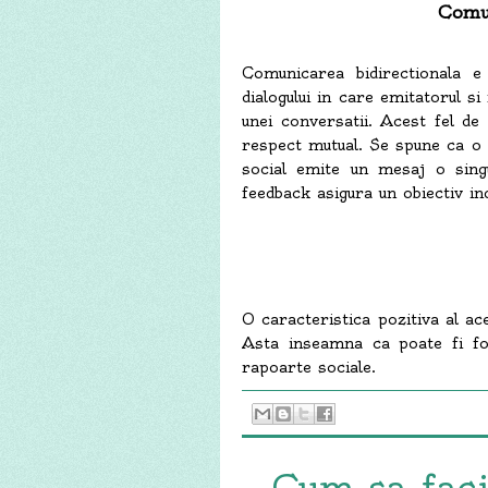
Comun
Comunicarea bidirectionala e
dialogului in care emitatorul s
unei conversatii. Acest fel de 
respect mutual. Se spune ca o 
social emite un mesaj o singu
feedback asigura un obiectiv i
O caracteristica pozitiva al a
Asta inseamna ca poate fi fol
rapoarte sociale.
Cum sa faci