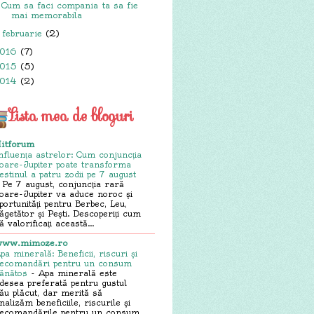
Cum sa faci compania ta sa fie
mai memorabila
februarie
(2)
►
016
(7)
015
(5)
014
(2)
Lista mea de bloguri
itforum
nfluența astrelor: Cum conjuncția
oare-Jupiter poate transforma
estinul a patru zodii pe 7 august
-
Pe 7 august, conjuncția rară
oare-Jupiter va aduce noroc și
portunități pentru Berbec, Leu,
ăgetător și Pești. Descoperiți cum
ă valorificați această...
ww.mimoze.ro
pa minerală: Beneficii, riscuri și
ecomandări pentru un consum
ănătos
-
Apa minerală este
desea preferată pentru gustul
ău plăcut, dar merită să
nalizăm beneficiile, riscurile și
ecomandările pentru un consum