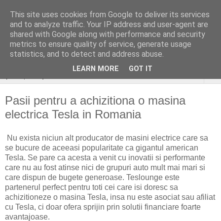
This site uses cookies from Google to deliver its services
stiri si gânduri sociale
and to analyze traffic. Your IP address and user-agent are
shared with Google along with performance and security
aleatoare..
metrics to ensure quality of service, generate usage
statistics, and to detect and address abuse.
LEARN MORE
GOT IT
▼
Pasii pentru a achizitiona o masina
electrica Tesla in Romania
Nu exista niciun alt producator de masini electrice care sa
se bucure de aceeasi popularitate ca gigantul american
Tesla. Se pare ca acesta a venit cu inovatii si performante
care nu au fost atinse nici de grupuri auto mult mai mari si
care dispun de bugete generoase. Teslounge este
partenerul perfect pentru toti cei care isi doresc sa
achizitioneze o masina Tesla, insa nu este asociat sau afiliat
cu Tesla, ci doar ofera sprijin prin solutii financiare foarte
avantajoase.