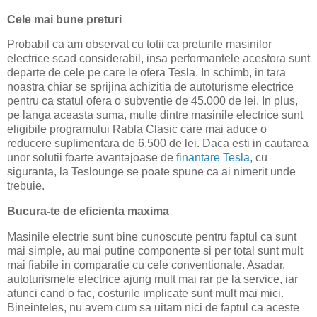
Cele mai bune preturi
Probabil ca am observat cu totii ca preturile masinilor
electrice scad considerabil, insa performantele acestora sunt
departe de cele pe care le ofera Tesla. In schimb, in tara
noastra chiar se sprijina achizitia de autoturisme electrice
pentru ca statul ofera o subventie de 45.000 de lei. In plus,
pe langa aceasta suma, multe dintre masinile electrice sunt
eligibile programului Rabla Clasic care mai aduce o
reducere suplimentara de 6.500 de lei. Daca esti in cautarea
unor solutii foarte avantajoase de
finantare Tesla
, cu
siguranta, la Teslounge se poate spune ca ai nimerit unde
trebuie.
Bucura-te de eficienta maxima
Masinile electrie sunt bine cunoscute pentru faptul ca sunt
mai simple, au mai putine componente si per total sunt mult
mai fiabile in comparatie cu cele conventionale. Asadar,
autoturismele electrice ajung mult mai rar pe la service, iar
atunci cand o fac, costurile implicate sunt mult mai mici.
Bineinteles, nu avem cum sa uitam nici de faptul ca aceste