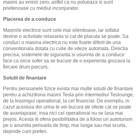
masini au emisii zero, astfel ca nu polueaza si sunt
prietenoase cu mediul inconjurator.
Placerea de a conduce
Masinile electrice sunt cele mai silentioase, iar sofatul
devine o activitate relaxanta si cat de placuta se poate. Sa
conduci o masina electrica nu este foarte diferit de una
conventionala dotata cu cutie de viteze automata. Directia
precisa, sistemele de siguranta si usurinta de a conduce
face ca orice sofer sa se bucure de o experienta grozava la
fiecare drum parcurs.
Solutii de finantare
Pentru persoanele fizice exista mai multe solutii de finantare
pentru a achizitiona masini Tesla prin intermediul Teslounge,
de la leasingul operational, la cel financiar. De exemplu, in
cazul acestuia din urma te vei bucura de oferte cat se poate
de avantajoase, insa nici cel operational nu se lasa mai
prejos. Acesta iti ofera posibilitatea de a folosi un autoturism
pe o anumita perioada de timp, mai lunga sau mai scurta,
depinde cum preferi.