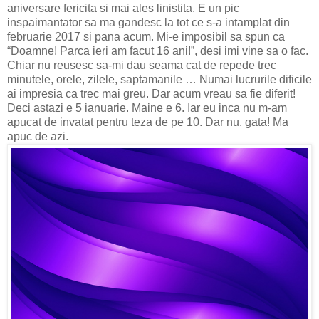
aniversare fericita si mai ales linistita. E un pic
inspaimantator sa ma gandesc la tot ce s-a intamplat din
februarie 2017 si pana acum. Mi-e imposibil sa spun ca
“Doamne! Parca ieri am facut 16 ani!”, desi imi vine sa o fac.
Chiar nu reusesc sa-mi dau seama cat de repede trec
minutele, orele, zilele, saptamanile … Numai lucrurile dificile
ai impresia ca trec mai greu. Dar acum vreau sa fie diferit!
Deci astazi e 5 ianuarie. Maine e 6. Iar eu inca nu m-am
apucat de invatat pentru teza de pe 10. Dar nu, gata! Ma
apuc de azi.