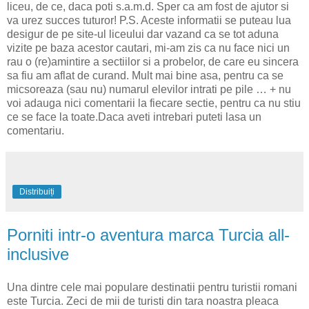
liceu, de ce, daca poti s.a.m.d. Sper ca am fost de ajutor si
va urez succes tuturor! P.S. Aceste informatii se puteau lua
desigur de pe site-ul liceului dar vazand ca se tot aduna
vizite pe baza acestor cautari, mi-am zis ca nu face nici un
rau o (re)amintire a sectiilor si a probelor, de care eu sincera
sa fiu am aflat de curand. Mult mai bine asa, pentru ca se
micsoreaza (sau nu) numarul elevilor intrati pe pile … + nu
voi adauga nici comentarii la fiecare sectie, pentru ca nu stiu
ce se face la toate.Daca aveti intrebari puteti lasa un
comentariu.
Distribuiți
Porniti intr-o aventura marca Turcia all-
inclusive
Una dintre cele mai populare destinatii pentru turistii romani
este Turcia. Zeci de mii de turisti din tara noastra pleaca