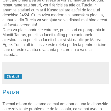
Cei care prefera sa se distreze si vor sa mearga in cluburi,
restaurante sau baruri, vor fi fericiti sa afle ca Turcia in
anumite statiuni cum ar fi Kusadasi are astfel de localuri
deschise 24/24. Cu muzica moderna si atmosfera placuta,
cluburile din Turcia va vor ajuta sa va distrati mai bine decat
ati facut-o vreodata!
Daca va plac sporturile extreme, puteti sari cu parapanta in
Muntii Taurus, puteti sa faceti rafting prin canioanele
acestora, sau puteti sa faceti chiar si ski-nautic pe Marea
Egee. Turcia all-inclusive este reteta perfecta pentru oricine
care doreste sa aiba o vacanta pe care nu o va uita
niciodata.
Distribuiți
Pauza
Tocmai mi-am dat seama ca mai am doar o luna la dispozitie
sa rezolv toate problemele de la scoala, ca sa pot avea o