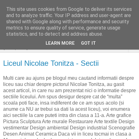
This site uses cookies from Google to deliver its services
stiri si gânduri sociale
and to analyze traffic. Your IP address and user-agent are
shared with Google along with performance and security
aleatoare..
metrics to ensure quality of service, generate usage
statistics, and to detect and address abuse.
LEARN MORE
GOT IT
▼
Liceul Nicolae Tonitza - Sectii
Multi care au ajuns pe blogul meu cautand informatii despre
liceu sau chiar despre pictorul Nicolae Tonitza, au gasit
acest articol, in care nu am prezentat nici o informatie despre
sectiile liceului. Am spus desigur despre cat de “multa”
scoala poti face, insa indiferent de ce am spus acolo (si
anume ca NU ar trebui sa dati la acest liceu), voi enumera
aici sectiile la care puteti intra din clasa a 11-a. Arte grafice
Pictura Sculptura Arte murale Restaurare Arte textile Design
vestimentar Design ambiental Design industrial Scenografie
Desen Animat Ceramica Daca vii in liceu tocmai in clasa a