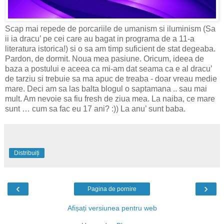
Scap mai repede de porcariile de umanism si iluminism (Sa
ii ia dracu’ pe cei care au bagat in programa de a 11-a
literatura istorica!) si o sa am timp suficient de stat degeaba.
Pardon, de dormit. Noua mea pasiune. Oricum, ideea de
baza a postului e aceea ca mi-am dat seama ca e al dracu’
de tarziu si trebuie sa ma apuc de treaba - doar vreau medie
mare. Deci am sa las balta blogul o saptamana .. sau mai
mult. Am nevoie sa fiu fresh de ziua mea. La naiba, ce mare
sunt … cum sa fac eu 17 ani? :)) La anu’ sunt baba.
Distribuiți
‹
›
Pagina de pornire
Afișați versiunea pentru web