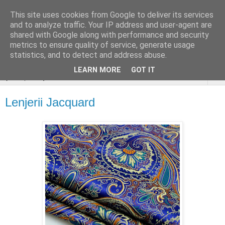
This site uses cookies from Google to deliver its services
stiri si gânduri sociale
and to analyze traffic. Your IP address and user-agent are
shared with Google along with performance and security
aleatoare..
metrics to ensure quality of service, generate usage
statistics, and to detect and address abuse.
LEARN MORE
GOT IT
▼
Lenjerii Jacquard