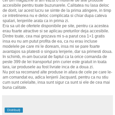
cel din magazine si am vazut o multime de alte produse
accesibile pentru toate buzunarele. Calitatea nu lasa deloc
de dorit, iar acest lucru se simte de la prima atingere, in timp
ce intretinerea nu e deloc complicata si chiar dupa cateva
spalari, lenjeriile arata ca in prima zi.
Era sa uit de ofertele disponibile pe site, pentru ca acestea
erau foarte atractive si se aplicau preturilor deja accesibile.
Dintre toate, cea mai grozava mi s-a parut cea 1+1 gratis
insa eu nu am putut profita de ea, ca nu erau incluse
modelele pe care mi le doream, insa mi se pare foarte
avantajos sa platesti o singura lenjerie, dar sa primesti doua.
In schimb, m-am bucurat de faptul ca la orice comanda de
peste 399 de lei transportul prin curier este gratuit in toata
tara, iar produsele au fost livrate inca de a doua zi.
Nu pot sa recomand alte produse in afara de cele pe care le-
am comandat eu, adica lenjerii Jacquard, pentru ca nu stiu
cum sunt celelalte, insa sunt sigur ca sunt si ele de cea mai
buna calitate.
Distribuiți