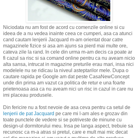
Niciodata nu am fost de acord cu comenzile online si cu
ideea de a nu vedea inainte ceea ce cumperi, asa ca atunci
cand cautam lenjerii Jacquard m-am orientat doar catre
magazinele fizice si asa am ajuns sa pierd mai multe ore,
cateva zile la rand. In cele din urma m-am decis ca poate ar
fi cazul sa risc si sa comand online pentru ca nu aveam nicio
alta sansa, intrucat in magazine preturile erau mari, insa nici
modelele nu se ridicau la niveul asteptarilor mele. Dupa o
cautare rapida pe Google am dat peste CasaNewConcept
unde din prima am vazut ca politica de retur e una foarte
prietenoasa asa ca nu aveam nici un risc in cazul in care nu
imi placeau produsele.
Din fericire nu a fost nevoie de asa ceva pentru ca setul de
lenjerii de pat Jacquard
pe care mi l-am ales e grozav din
toate punctele de vedere si se potriveste de minune cu
design-ul dormitorului meu. Insa pe langa aspect, trebuie sa
recunosc ca m-a atras si pretul, care e mult mai mic decat