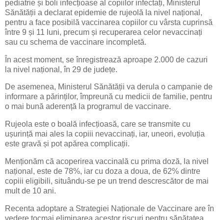
pediatrie și boli infecțioase al copiilor infectați, Ministerul
Sănătății a declarat epidemie de rujeolă la nivel național,
pentru a face posibilă vaccinarea copiilor cu vârsta cuprinsă
între 9 și 11 luni, precum și recuperarea celor nevaccinați
sau cu schema de vaccinare incompletă.
În acest moment, se înregistrează aproape 2.000 de cazuri
la nivel național, în 29 de județe.
De asemenea, Ministerul Sănătății va derula o campanie de
informare a părinților, împreună cu medicii de familie, pentru
o mai bună aderență la programul de vaccinare.
Rujeola este o boală infecțioasă, care se transmite cu
ușurință mai ales la copiii nevaccinați, iar, uneori, evoluția
este gravă și pot apărea complicații.
Menționăm că acoperirea vaccinală cu prima doză, la nivel
național, este de 78%, iar cu doza a doua, de 62% dintre
copiii eligibili, situându-se pe un trend descrescător de mai
mult de 10 ani.
Recenta adoptare a Strategiei Naționale de Vaccinare are în
vedere tocmai eliminarea acestor riscuri pentru sănătatea