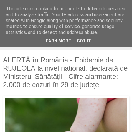
This site uses cookies from Google to deliver its services
stiri si gânduri sociale
and to analyze traffic. Your IP address and user-agent are
shared with Google along with performance and security
aleatoare..
metrics to ensure quality of service, generate usage
statistics, and to detect and address abuse.
LEARN MORE
GOT IT
▼
ALERTĂ în România - Epidemie de
RUJEOLĂ la nivel național, declarată de
Ministerul Sănătății - Cifre alarmante:
2.000 de cazuri în 29 de județe