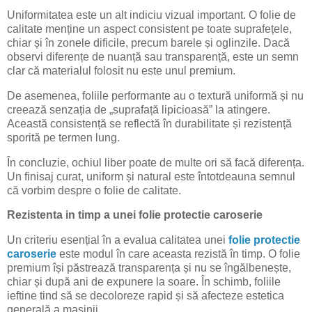
Uniformitatea este un alt indiciu vizual important. O folie de
calitate menține un aspect consistent pe toate suprafețele,
chiar și în zonele dificile, precum barele și oglinzile. Dacă
observi diferențe de nuanță sau transparență, este un semn
clar că materialul folosit nu este unul premium.
De asemenea, foliile performante au o textură uniformă și nu
creează senzația de „suprafață lipicioasă” la atingere.
Această consistență se reflectă în durabilitate și rezistență
sporită pe termen lung.
În concluzie, ochiul liber poate de multe ori să facă diferența.
Un finisaj curat, uniform și natural este întotdeauna semnul
că vorbim despre o folie de calitate.
Rezistenta in timp a unei folie protectie caroserie
Un criteriu esențial în a evalua calitatea unei
folie protectie
caroserie
este modul în care aceasta rezistă în timp. O folie
premium își păstrează transparența și nu se îngălbenește,
chiar și după ani de expunere la soare. În schimb, foliile
ieftine tind să se decoloreze rapid și să afecteze estetica
generală a mașinii.