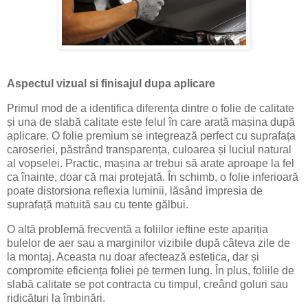
Aspectul vizual si finisajul dupa aplicare
Primul mod de a identifica diferența dintre o folie de calitate
și una de slabă calitate este felul în care arată mașina după
aplicare. O folie premium se integrează perfect cu suprafața
caroseriei, păstrând transparența, culoarea și luciul natural
al vopselei. Practic, mașina ar trebui să arate aproape la fel
ca înainte, doar că mai protejată. În schimb, o folie inferioară
poate distorsiona reflexia luminii, lăsând impresia de
suprafață matuită sau cu tente gălbui.
O altă problemă frecventă a foliilor ieftine este apariția
bulelor de aer sau a marginilor vizibile după câteva zile de
la montaj. Aceasta nu doar afectează estetica, dar și
compromite eficiența foliei pe termen lung. În plus, foliile de
slabă calitate se pot contracta cu timpul, creând goluri sau
ridicături la îmbinări.