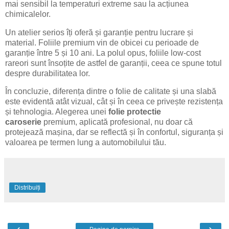
mai sensibil la temperaturi extreme sau la acțiunea
chimicalelor.
Un atelier serios îți oferă și garanție pentru lucrare și
material. Foliile premium vin de obicei cu perioade de
garanție între 5 și 10 ani. La polul opus, foliile low-cost
rareori sunt însoțite de astfel de garanții, ceea ce spune totul
despre durabilitatea lor.
În concluzie, diferența dintre o folie de calitate și una slabă
este evidentă atât vizual, cât și în ceea ce privește rezistența
și tehnologia. Alegerea unei
folie protectie
caroserie
premium, aplicată profesional, nu doar că
protejează mașina, dar se reflectă și în confortul, siguranța și
valoarea pe termen lung a automobilului tău.
Distribuiți
‹
›