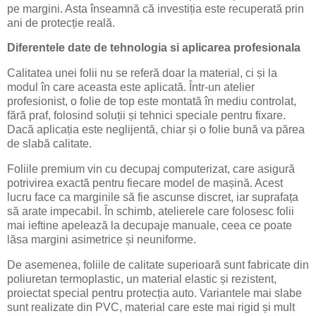
pe margini. Asta înseamnă că investiția este recuperată prin
ani de protecție reală.
Diferentele date de tehnologia si aplicarea profesionala
Calitatea unei folii nu se referă doar la material, ci și la
modul în care aceasta este aplicată. Într-un atelier
profesionist, o folie de top este montată în mediu controlat,
fără praf, folosind soluții și tehnici speciale pentru fixare.
Dacă aplicația este neglijentă, chiar și o folie bună va părea
de slabă calitate.
Foliile premium vin cu decupaj computerizat, care asigură
potrivirea exactă pentru fiecare model de mașină. Acest
lucru face ca marginile să fie ascunse discret, iar suprafața
să arate impecabil. În schimb, atelierele care folosesc folii
mai ieftine apelează la decupaje manuale, ceea ce poate
lăsa margini asimetrice și neuniforme.
De asemenea, foliile de calitate superioară sunt fabricate din
poliuretan termoplastic, un material elastic și rezistent,
proiectat special pentru protecția auto. Variantele mai slabe
sunt realizate din PVC, material care este mai rigid și mult