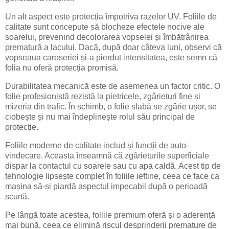
Un alt aspect este protecția împotriva razelor UV. Foliile de
calitate sunt concepute să blocheze efectele nocive ale
soarelui, prevenind decolorarea vopselei și îmbătrânirea
prematură a lacului. Dacă, după doar câteva luni, observi că
vopseaua caroseriei și-a pierdut intensitatea, este semn că
folia nu oferă protecția promisă.
Durabilitatea mecanică este de asemenea un factor critic. O
folie profesionistă rezistă la pietricele, zgârieturi fine și
mizeria din trafic. În schimb, o folie slabă se zgârie ușor, se
ciobește și nu mai îndeplinește rolul său principal de
protecție.
Foliile moderne de calitate includ și funcții de auto-
vindecare. Aceasta înseamnă că zgârieturile superficiale
dispar la contactul cu soarele sau cu apa caldă. Acest tip de
tehnologie lipsește complet în foliile ieftine, ceea ce face ca
mașina să-și piardă aspectul impecabil după o perioadă
scurtă.
Pe lângă toate acestea, foliile premium oferă și o aderență
mai bună, ceea ce elimină riscul desprinderii premature de