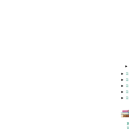
2
►
2
►
2
►
2
►
2
►
H
R