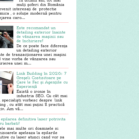
În ultimii ani, tot mai
mulți șoferi din România
evenit interesați de protectie
mica , o soluție modernă pentru
ejarea caro...
Este recomandat un
detailing exterior înainte
de vânzarea mașinii sau
de închiriere?
De ce poate face diferența
un detailing exterior
nte de tranzacționarea unei mașini
 vine vorba de vânzarea sau
irierea unei m...
Link Building în 2026: 7
Greșeli Costisitoare pe
Care le Fac și Agențiile cu
Experiență
Există o ironie în
industria SEO. Cu cât mai
i specialiști vorbesc despre link
ing , cu atât mai puțini îl practică
tiv. Am vă...
 epilarea definitiva laser potrivita
ru barbati?
ele mai multe ori doamnele si
isoarele apeleaza la epilarile
nitive cu laser atunci cand vor sa