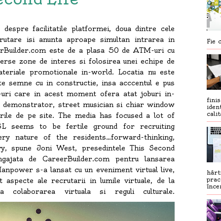
spre facilitatile platformei, doua dintre cele
rutare isi anunta aproape simultan intrarea in
Fie c
eerBuilder.com este de a plasa 50 de ATM-uri cu
verse zone de interes si folosirea unei echipe de
teriale promotionale in-world. Locatia nu este
e semne cu in constructie, insa acccentul e pus
uri care in acest moment ofera atat joburi in-
fini
 demonstrator, street musician si chiar window
iden
calit
urile de pe site. The media has focused a lot of
SL seems to be fertile ground for recruiting
ry nature of the residents…forward-thinking,
vy, spune Joni West, presedintele This Second
gajata de CareerBuilder.com pentru lansarea
Manpower s-a lansat cu un eveniment virtual live,
hârt
prac
 aspecte ale recrutarii in lumile virtuale, de la
înce
 colaborarea virtuala si reguli culturale.