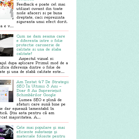
Feedback e poate cel mai
utilizat cuvant din toate
noile afaceri si pe buna
dreptate, caci reprezinta
siguranta unui efect dorit.
a e v...
Cum ne dam seama care
e diferenta intre o folie
protectie caroserie de
calitate si una de slaba
calitate?
Aspectul vizual si
sajul dupa aplicare Primul mod de a
tifica diferența dintre o folie de
ate și una de slabă calitate este...
Am Testat 47 De Strategii
SEO În Ultimii 3 Ani —
Doar 8 Au Supraviețuit
Schimbărilor Google
Lumea SEO e plină de
sfaturi care sună bine pe
ie dar eșuează lamentabil în
tică. Știu asta pentru că am
rcat majoritatea. A...
Cele mai populare și mai
eficiente substanțe și
materiale folosite pentru