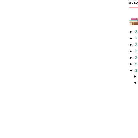
scap
2
►
2
►
2
►
2
►
2
►
2
►
2
▼