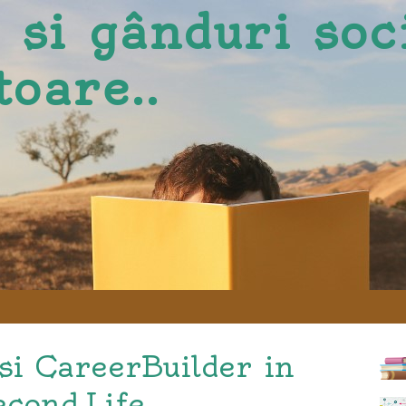
i si gânduri soc
toare..
i CareerBuilder in
econd Life