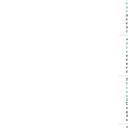
e
a
v
m
e
e
î
c
w
A
r
s
a
s
a
r
s
H
P
r
s
u
R
D
c
ș
d
s
S