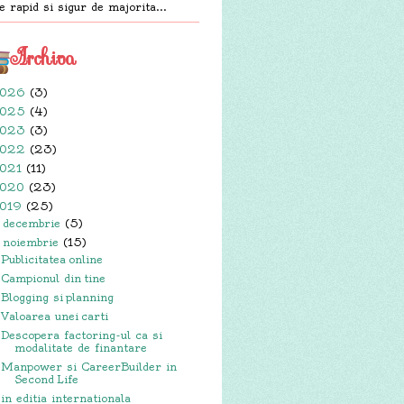
e rapid si sigur de majorita...
Archiva
026
(3)
025
(4)
023
(3)
022
(23)
021
(11)
020
(23)
019
(25)
decembrie
(5)
►
noiembrie
(15)
▼
Publicitatea online
Campionul din tine
Blogging si planning
Valoarea unei carti
Descopera factoring-ul ca si
modalitate de finantare
Manpower si CareerBuilder in
Second Life
in editia internationala