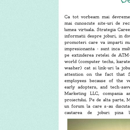
Ca tot vorbeam mai devreme de
mai cunoscute site-uri de rec
lumea virtuala. Strategia Car
informatii despre joburi, in di
promoteri care va imparti ma
impresionanta - sunt inca mult
pe extinderea retelei de ATM-
world (computer techs, karate
washer) cat si link-uri la job
attention on the fact that 
employees because of the ve
early adopters, and tech-sav
Marketing LLC, compania an
proiectului. Pe de alta parte, 
un forum la care s-au discutat
cautarea de joburi pina la