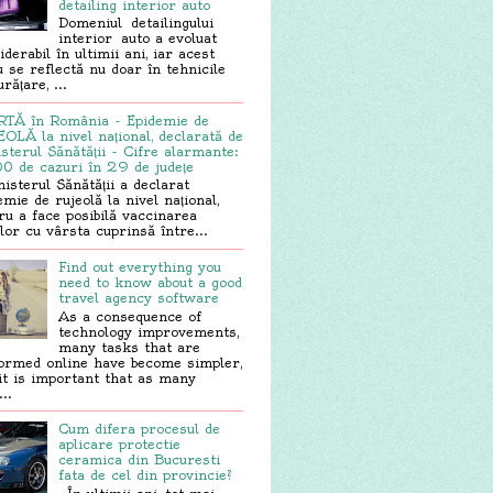
detailing interior auto
Domeniul detailingului
interior auto a evoluat
iderabil în ultimii ani, iar acest
u se reflectă nu doar în tehnicile
rățare, ...
TĂ în România - Epidemie de
OLĂ la nivel național, declarată de
sterul Sănătății - Cifre alarmante:
0 de cazuri în 29 de județe
sterul Sănătății a declarat
emie de rujeolă la nivel național,
ru a face posibilă vaccinarea
ilor cu vârsta cuprinsă între...
Find out everything you
need to know about a good
travel agency software
As a consequence of
technology improvements,
many tasks that are
ormed online have become simpler,
it is important that as many
..
Cum difera procesul de
aplicare protectie
ceramica din Bucuresti
fata de cel din provincie?