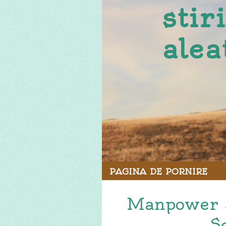
stir
alea
PAGINA DE PORNIRE
Manpower s
S