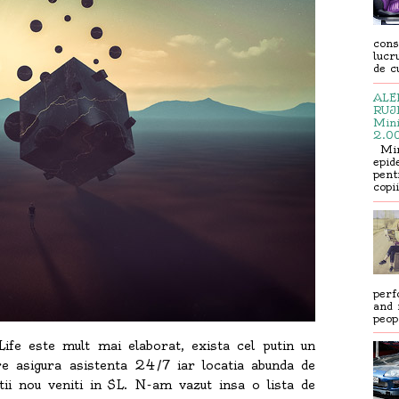
cons
lucr
de cu
ALER
RUJE
Mini
2.00
Mini
epid
pent
copi
perf
and 
peop.
fe este mult mai elaborat, exista cel putin un
e asigura asistenta 24/7 iar locatia abunda de
atii nou veniti in SL. N-am vazut insa o lista de