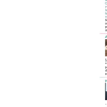
C
r
h
t
v
f
i
p
m
A
Î
*
p
d
s
p