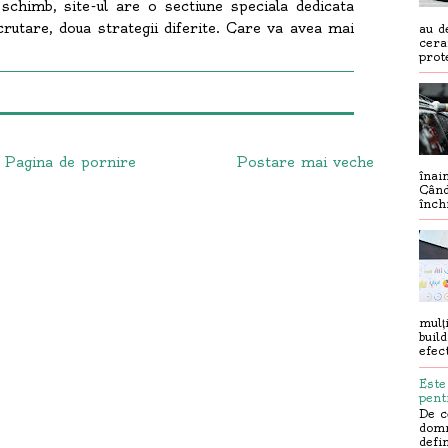
 schimb, site-ul are o sectiune speciala dedicata
ecrutare, doua strategii diferite. Care va avea mai
au d
cera
prot
Pagina de pornire
Postare mai veche
înai
Când
înch
mulț
build
efec
Este
pent
De c
domn
defi