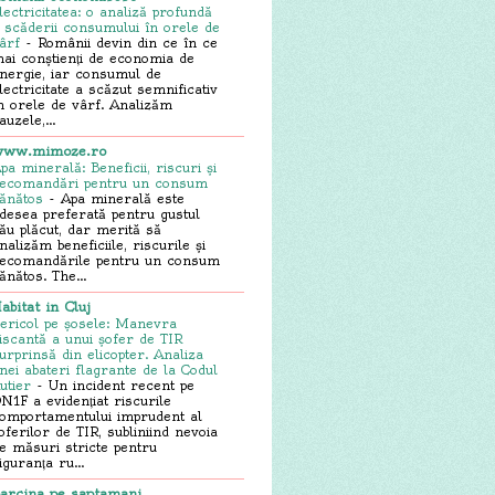
lectricitatea: o analiză profundă
 scăderii consumului în orele de
ârf
-
Românii devin din ce în ce
ai conștienți de economia de
nergie, iar consumul de
lectricitate a scăzut semnificativ
n orele de vârf. Analizăm
auzele,...
ww.mimoze.ro
pa minerală: Beneficii, riscuri și
ecomandări pentru un consum
ănătos
-
Apa minerală este
desea preferată pentru gustul
ău plăcut, dar merită să
nalizăm beneficiile, riscurile și
ecomandările pentru un consum
ănătos. The...
abitat in Cluj
ericol pe șosele: Manevra
iscantă a unui șofer de TIR
urprinsă din elicopter. Analiza
nei abateri flagrante de la Codul
utier
-
Un incident recent pe
N1F a evidențiat riscurile
omportamentului imprudent al
oferilor de TIR, subliniind nevoia
e măsuri stricte pentru
iguranța ru...
arcina pe saptamani