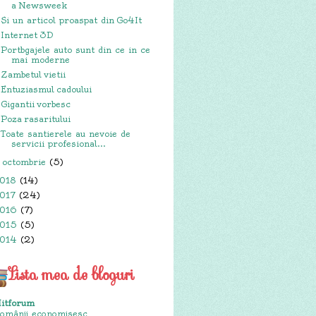
a Newsweek
Si un articol proaspat din Go4It
Internet 3D
Portbgajele auto sunt din ce in ce
mai moderne
Zambetul vietii
Entuziasmul cadoului
Gigantii vorbesc
Poza rasaritului
Toate santierele au nevoie de
servicii profesional...
octombrie
(5)
►
018
(14)
017
(24)
016
(7)
015
(5)
014
(2)
Lista mea de bloguri
itforum
omânii economisesc