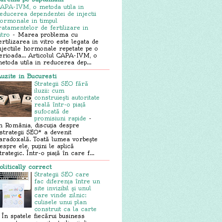
APA-IVM, o metoda utila in
educerea dependentei de injectii
ormonale in timpul
ratamentelor de fertilizare in
itro
-
Marea problema cu
ertilizarea in vitro este legata de
njectiile hormonale repetate pe o
erioada... Articolul CAPA-IVM, o
etoda utila in reducerea dep...
uzite in Bucuresti
Strategii SEO fără
iluzii: cum
construiești autoritate
reală într-o piață
sufocată de
promisiuni rapide
-
n România, discuția despre
strategii SEO* a devenit
aradoxală. Toată lumea vorbește
espre ele, puțini le aplică
trategic. Într-o piață în care f...
olitically correct
Strategii SEO care
fac diferența între un
site invizibil și unul
care vinde zilnic:
culisele unui plan
construit ca la carte
-
În spatele fiecărui business