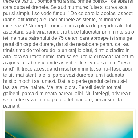
trece ca vantul, bombanind a sila, printre bolnavii ce abia isi
cara dupa ei drenele. Se aud murmure: “uite si curva asta,
pur si simplu i se vede fundul!” De ce oare la acelasi aspect
(dar si atitudine) ale unei brunete asistente, murmurele
inceteaza? Nedrept. Lumea e inca plina de prejudecati. Tot
asteptand sa-ti vina randul, iti trece fulgerator prin minte sa o
iei inaintea batranului de 75 de ani care aproape isi smulge
parul din cap de durere, dar si de nerabdare pentru ca l-au
trimis timp de trei ore de la un etaj la altul, dintr-o cladire in
alta, fara sa-i faca nimic, fara sa se uite la el macar. Iar acum
a ajuns la cabinetul unde astepti si tu si vrea sa intre “peste
rand”. Iti trece acest gand misel prin minte, sa nu-l lasi, apoi
te uiti mai atent la el si parca vezi durerea lumii adunata
hristic in ochii sai umezi. Dai la o parte gandul cel rau si-l
lasi sa intre inainte. Mai stai o ora. Peretii devin tot mai
galbeni, parca dimineata pareau albi. Nu intelegi, privirea ti
se incetoseaza, inima palpita tot mai tare, nervii sunt la
pamant.