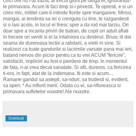
cinci ore nu i-ai vazut, ai trecut glont pe langa ei, ignorandu-
le primavara. Acum iti faci timp si-i privesti. Te opresti, e si un
cires mic, mititel care-ti intinde florile spre mangaiere. Mirosi,
mangai, ai tendinta sa iei o crenguta cu tine, te razgandesti
si o lasi acolo, in locul ei firesc spre a da rod mai tarziu. Ori
doar spre a incanta priviri de batran, de copil ori adult aflati
in trecere ori veniti si ei la intalnirea cu destinul. Brusc iti dai
seama de dureroasa lectie a rabdarii, a vietii in sine. Si
realizezi ca toate gandurile si lacrimile varsate pana mai ieri,
batand nervos din picior pentru ca tu vrei ACUM “fericire“,
satisfactii, impliniri au fost o pierdere de timp. In momentul
de fata, n-ai vrea decat sanatate. Si afli, dureros, ca fericirea
ti-era, in fapt, atat de la indemana. Iti este si acum…
Ramane gandul sa astepti, sa-nduri, sa trudesti si, evident,
sa speri. * Au inflorit merii. Odata cu ei, sa-nfloreasca si
primavara sufletelor voastre! Ale noastre.
Distribuiți