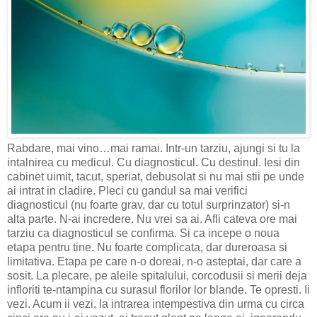
Rabdare, mai vino…mai ramai. Intr-un tarziu, ajungi si tu la
intalnirea cu medicul. Cu diagnosticul. Cu destinul. Iesi din
cabinet uimit, tacut, speriat, debusolat si nu mai stii pe unde
ai intrat in cladire. Pleci cu gandul sa mai verifici
diagnosticul (nu foarte grav, dar cu totul surprinzator) si-n
alta parte. N-ai incredere. Nu vrei sa ai. Afli cateva ore mai
tarziu ca diagnosticul se confirma. Si ca incepe o noua
etapa pentru tine. Nu foarte complicata, dar dureroasa si
limitativa. Etapa pe care n-o doreai, n-o asteptai, dar care a
sosit. La plecare, pe aleile spitalului, corcodusii si merii deja
infloriti te-ntampina cu surasul florilor lor blande. Te opresti. Ii
vezi. Acum ii vezi, la intrarea intempestiva din urma cu circa