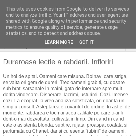
This site uses cookies from Google to deliver its services
stiri si gânduri sociale
and to analyze traffic. Your IP address and user-agent are
shared with Google along with performance and security
aleatoare..
metrics to ensure quality of service, generate usage
statistics, and to detect and address abuse.
LEARN MORE
GOT IT
▼
Dureroasa lectie a rabdarii. Infloriri
Un hol de spital. Oameni care misuna. Bolnavi care striga,
se vaita ori gem de dureri. Trec oameni grabiti, cu dosare
sub brat, sarsanale in maini, gata de internare spre mult
dorita vindecare. Disperare, lacrimi, usturimi. Cozi. Imense
cozi. La ecograf, la vreo analiza sofisticata, ori doar la un
simplu consult. Asteptarea e cuvantul de ordine. In astfel de
momente, rabdarea e tocmai acea calitate pe care ti-ai fi
dorit-o mai dezvoltata, cultivata in timp. Din cand in cand
cate o asistenta blonda, subtire, rujata, proaspat coafata si
parfumata cu Chanel, dar si cu esenta “iubirii” de oameni,