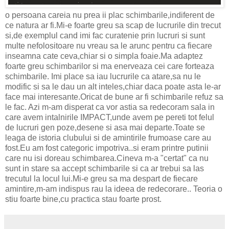
o persoana careia nu prea ii plac schimbarile,indiferent de
ce natura ar fi.Mi-e foarte greu sa scap de lucrurile din trecut
si,de exemplul cand imi fac curatenie prin lucruri si sunt
multe nefolositoare nu vreau sa le arunc pentru ca fiecare
inseamna cate ceva,chiar si o simpla foaie.Ma adaptez
foarte greu schimbarilor si ma enerveaza cei care forteaza
schimbarile. Imi place sa iau lucrurile ca atare,sa nu le
modific si sa le dau un alt inteles,chiar daca poate asta le-ar
face mai interesante.Oricat de bune ar fi schimbarile refuz sa
le fac. Azi m-am disperat ca vor astia sa redecoram sala in
care avem intalnirile IMPACT,unde avem pe pereti tot felul
de lucruri gen poze,desene si asa mai departe.Toate se
leaga de istoria clubului si de amintirile frumoase care au
fost.Eu am fost categoric impotriva..si eram printre putinii
care nu isi doreau schimbarea.Cineva m-a "certat" ca nu
sunt in stare sa accept schimbarile si ca ar trebui sa las
trecutul la locul lui.Mi-e greu sa ma despart de fiecare
amintire,m-am indispus rau la ideea de redecorare.. Teoria o
stiu foarte bine,cu practica stau foarte prost.