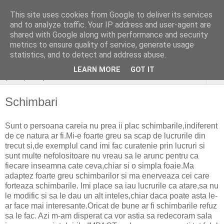
This site uses cookies from Google to deliver its services
stiri si gânduri sociale
and to analyze traffic. Your IP address and user-agent are
shared with Google along with performance and security
aleatoare..
metrics to ensure quality of service, generate usage
statistics, and to detect and address abuse.
LEARN MORE
GOT IT
▼
Schimbari
Sunt o persoana careia nu prea ii plac schimbarile,indiferent
de ce natura ar fi.Mi-e foarte greu sa scap de lucrurile din
trecut si,de exemplul cand imi fac curatenie prin lucruri si
sunt multe nefolositoare nu vreau sa le arunc pentru ca
fiecare inseamna cate ceva,chiar si o simpla foaie.Ma
adaptez foarte greu schimbarilor si ma enerveaza cei care
forteaza schimbarile. Imi place sa iau lucrurile ca atare,sa nu
le modific si sa le dau un alt inteles,chiar daca poate asta le-
ar face mai interesante.Oricat de bune ar fi schimbarile refuz
sa le fac. Azi m-am disperat ca vor astia sa redecoram sala