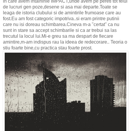
in care avem intalnirile IMPACT,unde avem pe pereti tot felul
de lucruri gen poze,desene si asa mai departe.Toate se
leaga de istoria clubului si de amintirile frumoase care au
fost.Eu am fost categoric impotriva..si eram printre putinii
care nu isi doreau schimbarea.Cineva m-a "certat" ca nu
sunt in stare sa accept schimbarile si ca ar trebui sa las
trecutul la locul lui.Mi-e greu sa ma despart de fiecare
amintire,m-am indispus rau la ideea de redecorare.. Teoria o
stiu foarte bine,cu practica stau foarte prost.