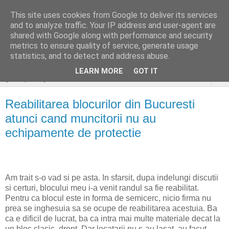
This site uses cookies from Google to deliver its services
stiri si gânduri sociale
and to analyze traffic. Your IP address and user-agent are
shared with Google along with performance and security
aleatoare..
metrics to ensure quality of service, generate usage
statistics, and to detect and address abuse.
LEARN MORE
GOT IT
▼
Reabilitarea blocurilor din Bucuresti
atunci cand muncitorii nu au
echipamente de protectie
Am trait s-o vad si pe asta. In sfarsit, dupa indelungi discutii
si certuri, blocului meu i-a venit randul sa fie reabilitat.
Pentru ca blocul este in forma de semicerc, nicio firma nu
prea se inghesuia sa se ocupe de reabilitarea acestuia. Ba
ca e dificil de lucrat, ba ca intra mai multe materiale decat la
un bloc clasic, drept. Dar locatarii nu s-au lasat, au facut