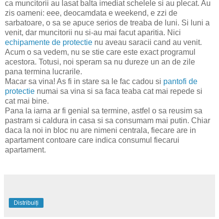
ca muncitorii au lasat balta imediat schelele si au plecat. Au
zis oameni: eee, deocamdata e weekend, e zzi de
sarbatoare, o sa se apuce serios de treaba de luni. Si luni a
venit, dar muncitorii nu si-au mai facut aparitia. Nici
echipamente de protectie
nu aveau saracii cand au venit.
Acum o sa vedem, nu se stie care este exact programul
acestora. Totusi, noi speram sa nu dureze un an de zile
pana termina lucrarile.
Macar sa vina! As fi in stare sa le fac cadou si
pantofi de
protectie
numai sa vina si sa faca teaba cat mai repede si
cat mai bine.
Pana la iarna ar fi genial sa termine, astfel o sa reusim sa
pastram si caldura in casa si sa consumam mai putin. Chiar
daca la noi in bloc nu are nimeni centrala, fiecare are in
apartament contoare care indica consumul fiecarui
apartament.
Distribuiți